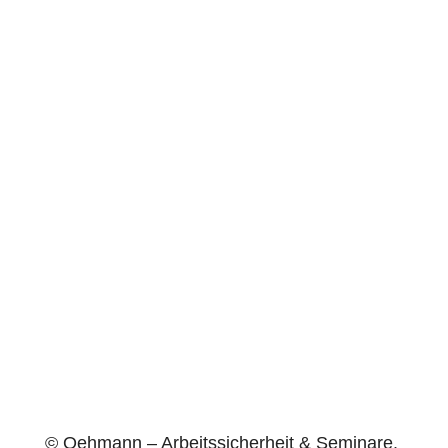
Ich habe die
Datenschutzerklärung
zur
Kenntnis genommen. Ich stimme zu, dass
meine Angaben und Daten zur
Beantwortung meiner Anfrage elektronisch
erhoben und gespeichert werden.
3 + 2
©
Oehmann – Arbeitssicherheit & Seminare.