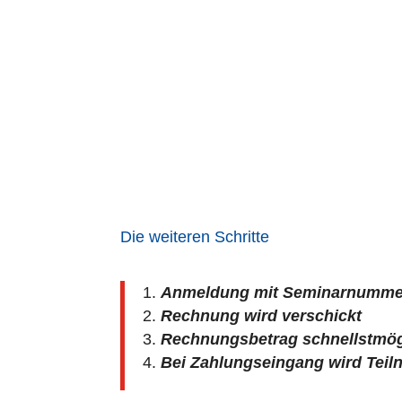
Datum
Ort
20.11.2026
Online
Weitere Termine können individuell ver
Seminare durchgeführt werden sollen.
Die weiteren Schritte
Anmeldung mit Seminarnummer
Rechnung wird verschickt
Rechnungsbetrag schnellstmög
Bei Zahlungseingang wird Teil