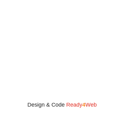
Design & Code
Ready
4
Web