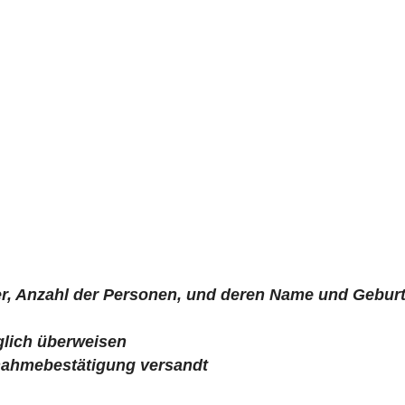
Preis pro Teilnehmer (netto)
450,00 €
einbart werden. Dies gilt auch für Seminare, die in Ihr
, Anzahl der Personen, und deren Name und Gebur
lich überweisen
nahmebestätigung versandt