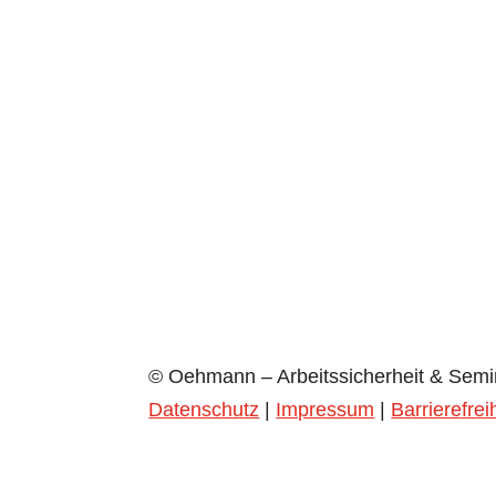
Anfrage elektronisch erhoben und gesp
14 + 6
=
Verbindlich buchen
©
Oehmann – Arbeitssicherheit & Semin
Datenschutz
|
Impressum
|
Barrierefrei