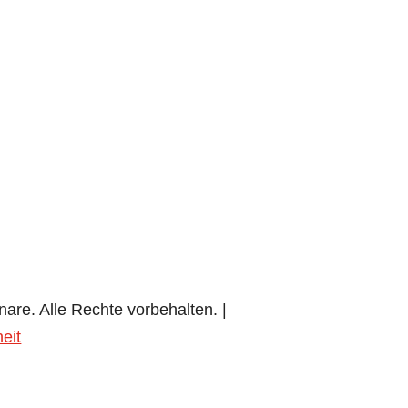
eichert werden.
are. Alle Rechte vorbehalten. |
heit